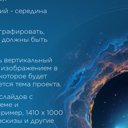
ий - середина
графировать,
ы должны быть
ь вертикальный
 изображением в
 которое будет
тся тема проекта.
слайдов с
еме и
имер, 1410 х 1000
эскизы и другие