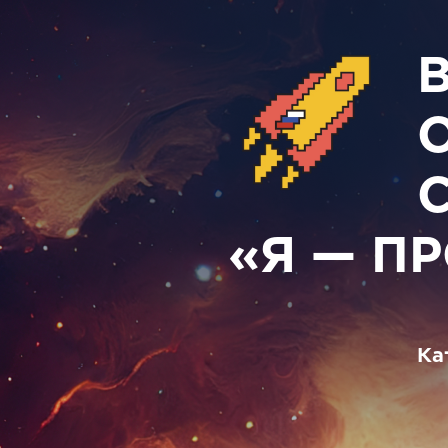
«Я — П
Ка