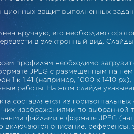
нционных защит выполненных задан
лнен вручную, его необходимо сфото
перевести в электронный вид. Слайд
всем профилям необходимо загрузит
формате JPEG с размещенным на нем
 1 к 1.41 (например, 1000 х 1410 рх),
ные работы. На этом слайде указывае
кта составляется из горизонтальных 
 них изображениями по выбранной т
льными файлами в формате JPEG (напр
ию включаются описание, референсы, 