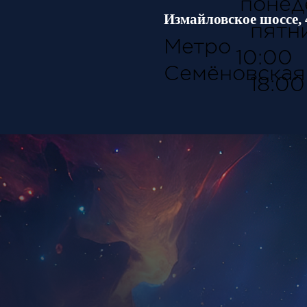
дельни
Измайловское шоссе, 
ятниц
Метро
0:00
Семёновская
18:00