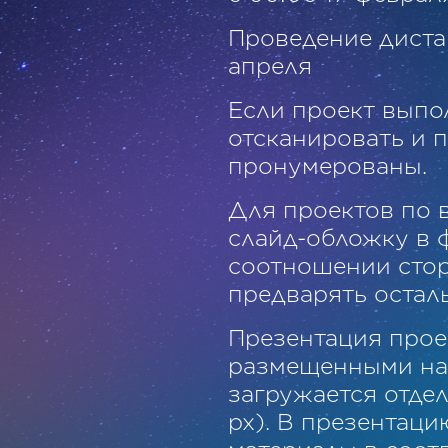
Проведение диста
апреля
Если проект выпо
отсканировать и 
пронумерованы.
Для проектов по 
слайд-обложку в 
соотношении сторон
предварять осталь
Презентация прое
размещенными на
загружается отде
рх). В презентац