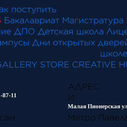
ак поступить
6
Бакалавриат
Магистратура
ние
ДПО
Детская школа
Лиц
ампусы
Дни открытых двере
кол
GALLERY
STORE
CREATIVE 
АДРЕС
-87-11
И
опроса
По о
Малая Пионерская ул.
сам
Метро Павел