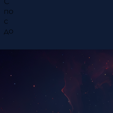
С поне
по п
с 1
до 