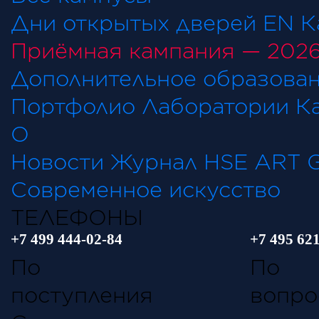
Дни открытых дверей
EN
К
Приёмная кампания — 202
Дополнительное образова
Портфолио
Лаборатории
К
О ш
Новости
Журнал
HSE ART 
Современное искусство
ТЕЛЕФОНЫ
+7 499 444-02-84
+7
495 621
По в
поступления
вопро