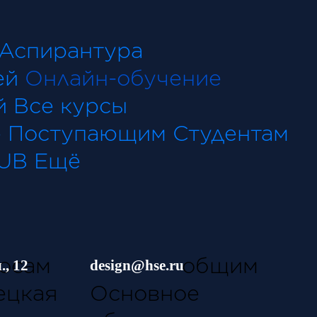
Аспирантура
ей
Онлайн-обучение
й
Все курсы
е
Поступающим
Студентам
HUB
Ещё
 EMA
м
бщим
, 12
design@hse.ru
ецкая
Основное