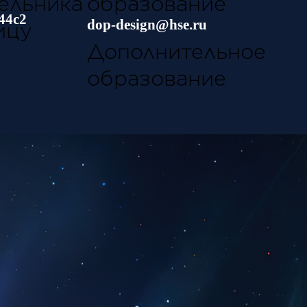
ка
образование
44с2
dop-design@hse.ru
у
Дополнительное
образование