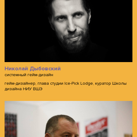
Николай Дыбовский
системный гейм-дизайн
гейм-дизайнер, глава студии Ice-Pick Lodge, куратор Школы
дизайна НИУ ВШЭ