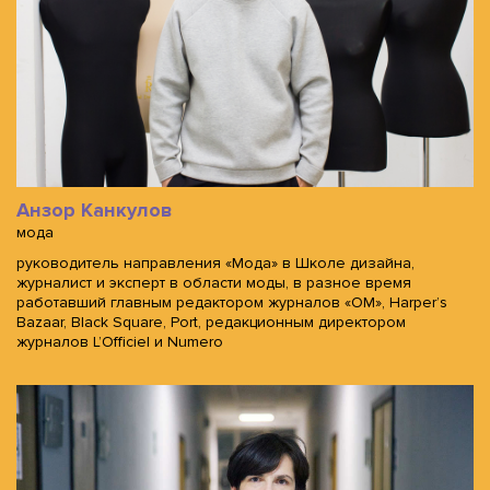
Анзор Канкулов
мода
руководитель направления «Мода» в Школе дизайна,
журналист и эксперт в области моды, в разное время
работавший главным редактором журналов «ОМ», Harper’s
Bazaar, Black Square, Port, редакционным директором
журналов L’Officiel и Numero