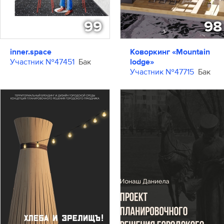
99
98
inner.space
Коворкинг «Mountain
Участник №47451
Бак
lodge»
Участник №47715
Бак