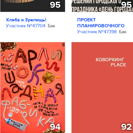
95
95
Хлеба и Зрелищь!
ПРОЕКТ
Участник №47704
Бак
ПЛАНИРОВОЧНОГО
РЕШЕНИЯ ГОРОДСКОГ
Участник №47398
Бак
ПРАЗДНИКА «ДЕНЬ
ГОРОДА»
94
92