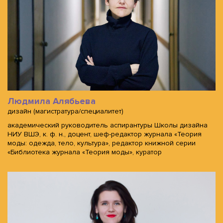
Людмила Алябьева
дизайн (магистратура/специалитет)
академический руководитель аспирантуры Школы дизайна
НИУ ВШЭ, к. ф. н., доцент, шеф-редактор журнала «Теория
моды: одежда, тело, культура», редактор книжной серии
«Библиотека журнала «Теория моды», куратор