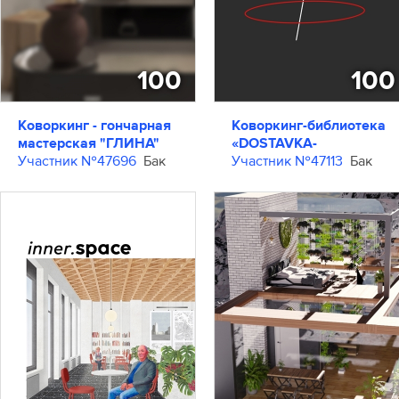
100
100
Коворкинг - гончарная
Коворкинг-библиотека
мастерская "ГЛИНА"
«DOSTAVKA-
Участник №47696
Бак
AVANTGARDA»
Участник №47113
Бак