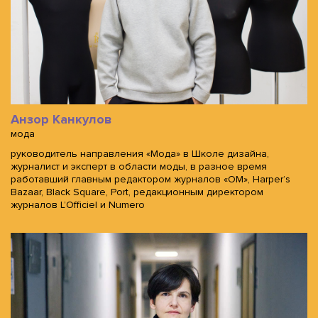
Анзор Канкулов
мода
руководитель направления «Мода» в Школе дизайна,
журналист и эксперт в области моды, в разное время
работавший главным редактором журналов «ОМ», Harper’s
Bazaar, Black Square, Port, редакционным директором
журналов L’Officiel и Numero