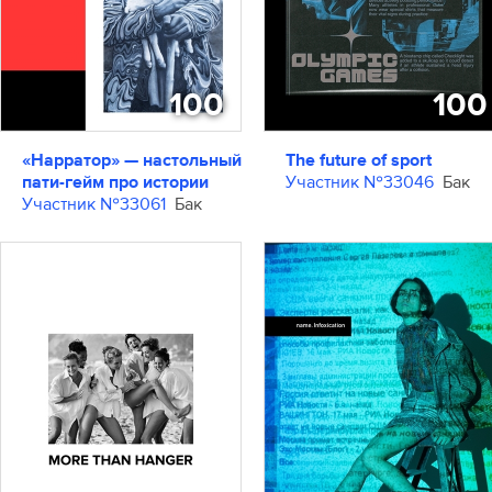
100
100
«Нарратор» — настольный
The future of sport
пати-гейм про истории
Участник №33046
Бак
Участник №33061
Бак