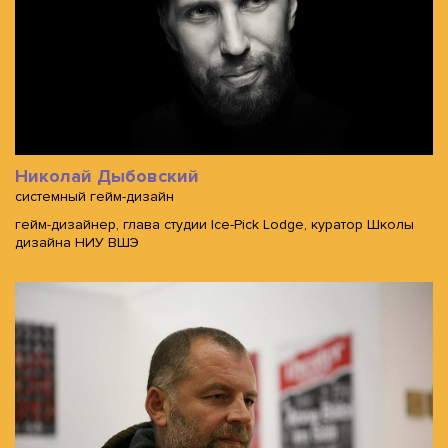
Николай Дыбовский
системный гейм-дизайн
гейм-дизайнер, глава студии Ice-Pick Lodge, куратор Школы
дизайна НИУ ВШЭ